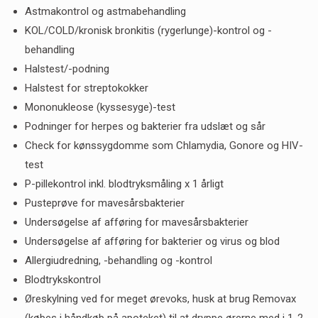
Astmakontrol og astmabehandling
KOL/COLD/kronisk bronkitis (rygerlunge)-kontrol og -
behandling
Halstest/-podning
Halstest for streptokokker
Mononukleose (kyssesyge)-test
Podninger for herpes og bakterier fra udslæt og sår
Check for kønssygdomme som Chlamydia, Gonore og HIV-
test
P-pillekontrol inkl. blodtryksmåling x 1 årligt
Pusteprøve for mavesårsbakterier
Undersøgelse af afføring for mavesårsbakterier
Undersøgelse af afføring for bakterier og virus og blod
Allergiudredning, -behandling og -kontrol
Blodtrykskontrol
Øreskylning ved for meget ørevoks, husk at brug Removax
(købes i håndkøb på apoteket) til at dryppe ørerne med i 1-2