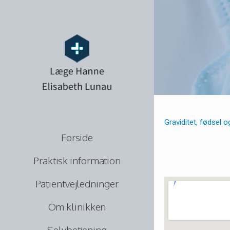
Graviditet, fødsel o
Forside
Praktisk information
Patientvejledninger
Om klinikken
Selvbetjening