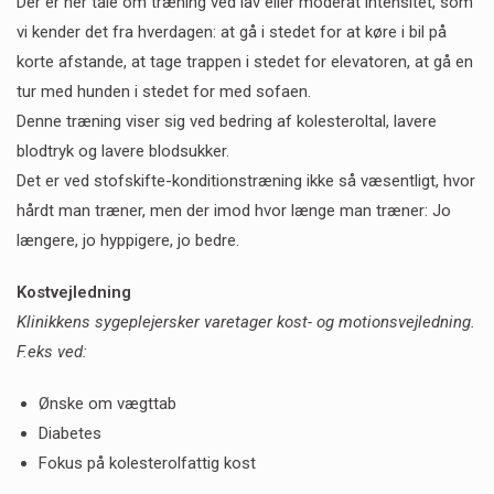
Der er her tale om træning ved lav eller moderat intensitet, som
vi kender det fra hverdagen: at gå i stedet for at køre i bil på
korte afstande, at tage trappen i stedet for elevatoren, at gå en
tur med hunden i stedet for med sofaen.
Denne træning viser sig ved bedring af kolesteroltal, lavere
blodtryk og lavere blodsukker.
Det er ved stofskifte-konditionstræning ikke så væsentligt, hvor
hårdt man træner, men der imod hvor længe man træner: Jo
længere, jo hyppigere, jo bedre.
Kostvejledning
Klinikkens sygeplejersker varetager kost- og motionsvejledning.
F.eks ved:
Ønske om vægttab
Diabetes
Fokus på kolesterolfattig kost