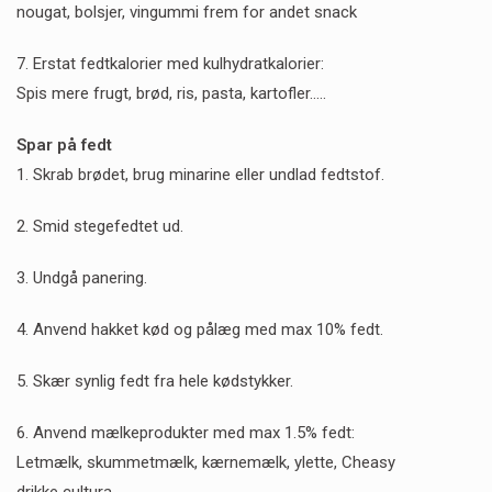
nougat, bolsjer, vingummi frem for andet snack
7. Erstat fedtkalorier med kulhydratkalorier:
Spis mere frugt, brød, ris, pasta, kartofler…..
Spar på fedt
1. Skrab brødet, brug minarine eller undlad fedtstof.
2. Smid stegefedtet ud.
3. Undgå panering.
4. Anvend hakket kød og pålæg med max 10% fedt.
5. Skær synlig fedt fra hele kødstykker.
6. Anvend mælkeprodukter med max 1.5% fedt:
Letmælk, skummetmælk, kærnemælk, ylette, Cheasy
drikke cultura….