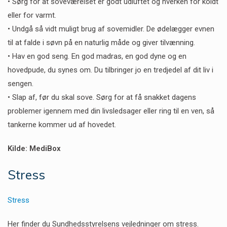
• Sørg for at soveværelset er godt udluftet og hverken for koldt
eller for varmt.
• Undgå så vidt muligt brug af sovemidler. De ødelægger evnen
til at falde i søvn på en naturlig måde og giver tilvænning.
• Hav en god seng. En god madras, en god dyne og en
hovedpude, du synes om. Du tilbringer jo en tredjedel af dit liv i
sengen.
• Slap af, før du skal sove. Sørg for at få snakket dagens
problemer igennem med din livsledsager eller ring til en ven, så
tankerne kommer ud af hovedet.
Kilde: MediBox
Stress
Stress
Her finder du Sundhedsstyrelsens vejledninger om stress.