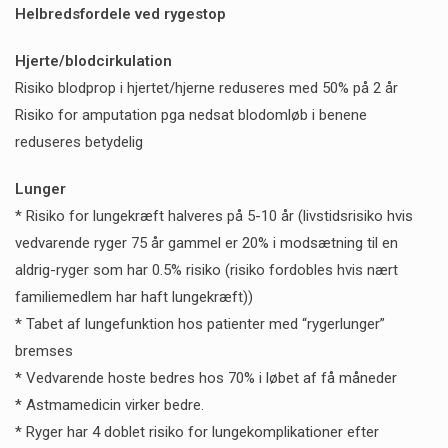
Helbredsfordele ved rygestop
Hjerte/blodcirkulation
Risiko blodprop i hjertet/hjerne reduseres med 50% på 2 år
Risiko for amputation pga nedsat blodomløb i benene
reduseres betydelig
Lunger
* Risiko for lungekræft halveres på 5-10 år (livstidsrisiko hvis
vedvarende ryger 75 år gammel er 20% i modsætning til en
aldrig-ryger som har 0.5% risiko (risiko fordobles hvis nært
familiemedlem har haft lungekræft))
* Tabet af lungefunktion hos patienter med “rygerlunger”
bremses
* Vedvarende hoste bedres hos 70% i løbet af få måneder
* Astmamedicin virker bedre.
* Ryger har 4 doblet risiko for lungekomplikationer efter