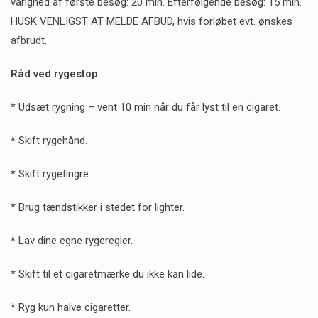
varighed af første besøg: 20 min. Efterfølgende besøg: 15 min.
HUSK VENLIGST AT MELDE AFBUD, hvis forløbet evt. ønskes
afbrudt.
Råd ved rygestop
* Udsæt rygning – vent 10 min når du får lyst til en cigaret.
* Skift rygehånd.
* Skift rygefingre.
* Brug tændstikker i stedet for lighter.
* Lav dine egne rygeregler.
* Skift til et cigaretmærke du ikke kan lide.
* Ryg kun halve cigaretter.